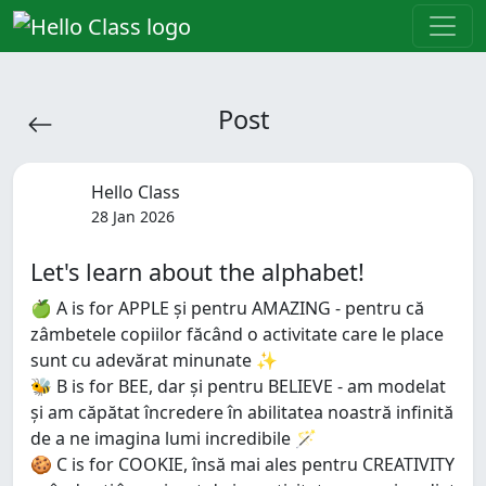
Post
Hello Class
28 Jan 2026
Let's learn about the alphabet!
🍏 A is for APPLE și pentru AMAZING - pentru că
zâmbetele copiilor făcând o activitate care le place
sunt cu adevărat minunate ✨
🐝 B is for BEE, dar și pentru BELIEVE - am modelat
și am căpătat încredere în abilitatea noastră infinită
de a ne imagina lumi incredibile 🪄
🍪 C is for COOKIE, însă mai ales pentru CREATIVITY