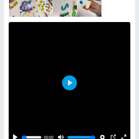
P
l
a
y
00:00